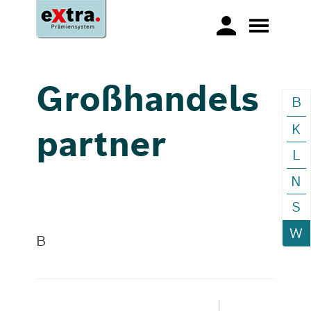
Großhandels
B
K
partner
L
N
S
W
B