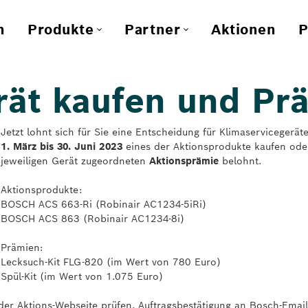
n
Produkte
Partner
Aktionen
P
rät kaufen und Pr
Jetzt lohnt sich für Sie eine Entscheidung für Klimaserviceger
1. März bis 30. Juni 2023
eines der Aktionsprodukte kaufen oder 
jeweiligen Gerät zugeordneten
Aktionsprämie
belohnt.
Aktionsprodukte:
BOSCH ACS 663-Ri (Robinair AC1234-5iRi)
BOSCH ACS 863 (Robinair AC1234-8i)
Prämien:
Lecksuch-Kit FLG-820 (im Wert von 780 Euro)
Spül-Kit (im Wert von 1.075 Euro)
 der Aktions-Webseite prüfen, Auftragsbestätigung an Bosch-Emai